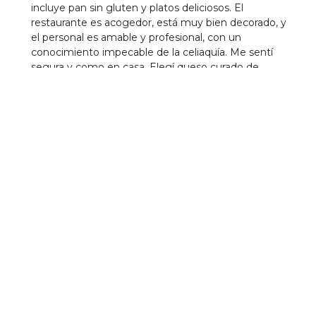
incluye pan sin gluten y platos deliciosos. El
restaurante es acogedor, está muy bien decorado, y
el personal es amable y profesional, con un
conocimiento impecable de la celiaquía. Me sentí
segura y como en casa. Elegí queso curado de
aperitivo, un tartar de salmón con salsa de soja sin
gluten, filetes de cerdo con salsa de boletus y yogur
con frutos rojos. Todo estuvo delicioso y con una
presentación cuidada. Además, cuentan con el sello
de la Asociación de Celíacos y una larga trayectoria
adaptándose a nuestras necesidades. Sin duda, un
lugar imprescindible para celíacos y para cualquiera
que busque calidad. ¡Repetiré!
Establecimientos Cercanos
Maye's Bistró Montecarmelo
Hamburgueserí­a