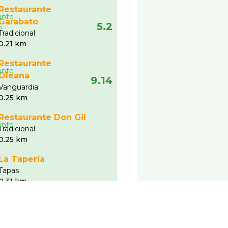
Restaurante
Garabato
5.2
Tradicional
0.21 km
Restaurante
Oleana
9.14
Vanguardia
0.25 km
Restaurante Don Gil
Tradicional
0.25 km
La Taperí­a
Tapas
0.31 km
Ver más