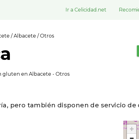
Ir a Celicidad.net
Recomie
acete
/
Albacete
/ Otros
ca
n gluten en Albacete - Otros
ría, pero también disponen de servicio de
+
−