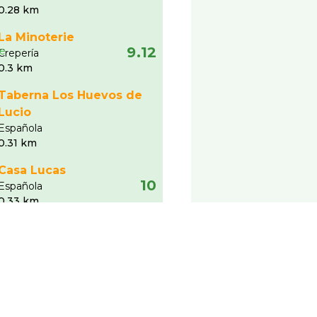
0.28 km
La Minoterie
9.12
Creperí­a
0.3 km
Taberna Los Huevos de
Lucio
Española
0.31 km
Casa Lucas
10
Española
0.33 km
Ver más