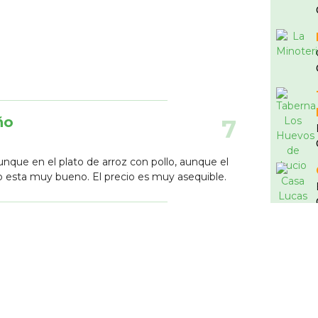
ño
7
unque en el plato de arroz con pollo, aunque el
ro esta muy bueno. El precio es muy asequible.
hez
8
as comiendo aquí y la verdad que me sorprendió
 el menú del día y genial de precio. En cuanto le
 celiaca me revisó que todo lo que pedía podía
ba todo riquísimo, el falafel, el boniato asado, las