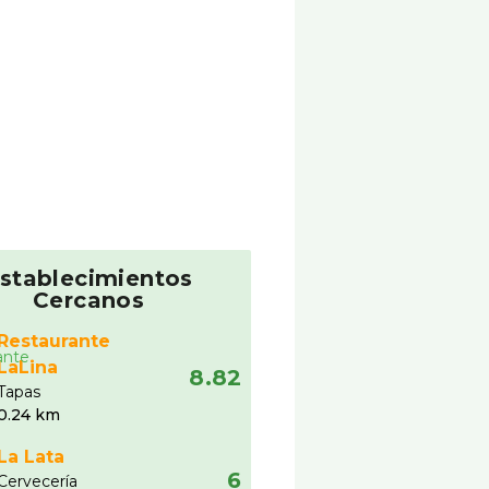
stablecimientos
Cercanos
Restaurante
LaLina
8.82
Tapas
0.24 km
La Lata
6
Cervecerí­a