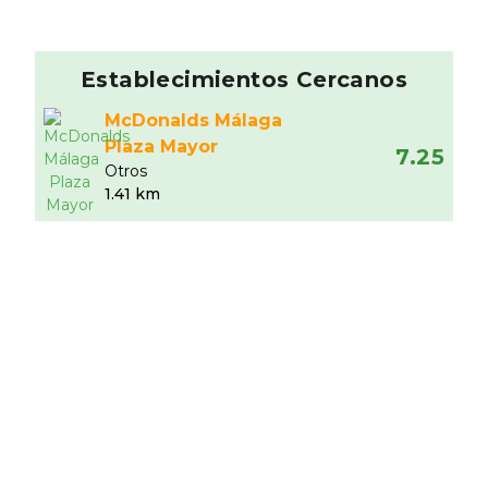
Establecimientos Cercanos
McDonalds Málaga
Plaza Mayor
7.25
Otros
1.41 km
Heladería by Mardel
10
Heladerí­a
3.68 km
Telepizza
Pizzerí­a
4.13 km
Chiringuito Los
Bandoleros
9.23
Otros