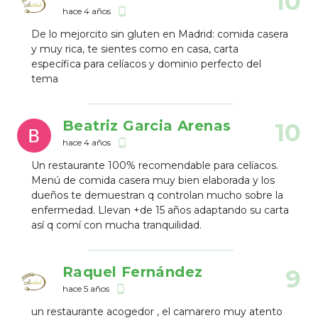
10
hace 4 años
phone_android
De lo mejorcito sin gluten en Madrid: comida casera
y muy rica, te sientes como en casa, carta
específica para celíacos y dominio perfecto del
tema
Beatriz Garcia Arenas
10
hace 4 años
phone_android
Un restaurante 100% recomendable para celíacos.
Menú de comida casera muy bien elaborada y los
dueños te demuestran q controlan mucho sobre la
enfermedad. Llevan +de 15 años adaptando su carta
así q comí con mucha tranquilidad.
Raquel Fernández
9
hace 5 años
phone_android
un restaurante acogedor , el camarero muy atento