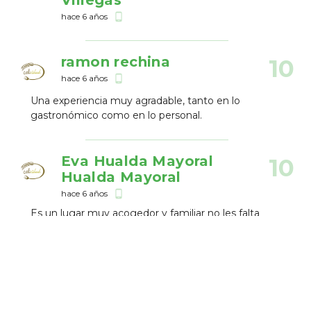
Villegas
hace 6 años
phone_android
ramon rechina
10
hace 6 años
phone_android
Una experiencia muy agradable, tanto en lo
gastronómico como en lo personal.
Eva Hualda Mayoral
10
Hualda Mayoral
hace 6 años
phone_android
Es un lugar muy acogedor y familiar no les falta
detalle para las personas celiacas.