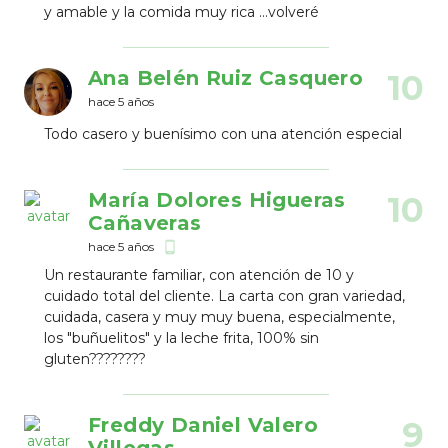
y amable y la comida muy rica ...volveré
Ana Belén Ruiz Casquero
10
hace 5 años
Todo casero y buenísimo con una atención especial
María Dolores Higueras
10
Cañaveras
hace 5 años
phone_android
Un restaurante familiar, con atención de 10 y
cuidado total del cliente. La carta con gran variedad,
cuidada, casera y muy muy buena, especialmente,
los "buñuelitos" y la leche frita, 100% sin
gluten????????
Freddy Daniel Valero
9