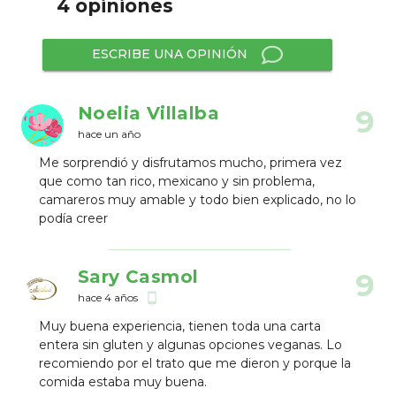
4 opiniones
ESCRIBE UNA OPINIÓN
Noelia Villalba
9
hace un año
Me sorprendió y disfrutamos mucho, primera vez
que como tan rico, mexicano y sin problema,
camareros muy amable y todo bien explicado, no lo
podía creer
Sary Casmol
9
hace 4 años
phone_android
Muy buena experiencia, tienen toda una carta
entera sin gluten y algunas opciones veganas. Lo
recomiendo por el trato que me dieron y porque la
comida estaba muy buena.