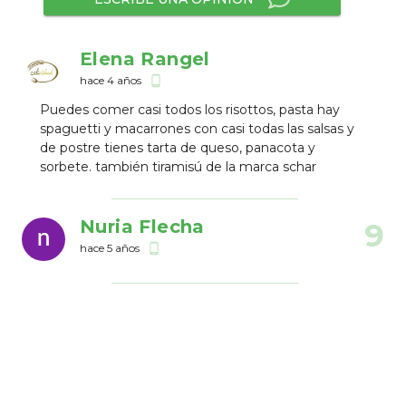
Elena Rangel
hace 4 años
phone_android
Puedes comer casi todos los risottos, pasta hay
spaguetti y macarrones con casi todas las salsas y
de postre tienes tarta de queso, panacota y
sorbete. también tiramisú de la marca schar
Nuria Flecha
9
hace 5 años
phone_android
Establecimientos Cercanos
Queico Postres