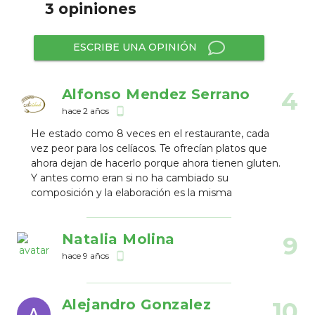
3 opiniones
ESCRIBE UNA OPINIÓN
Alfonso Mendez Serrano
4
hace 2 años
phone_android
He estado como 8 veces en el restaurante, cada
vez peor para los celíacos. Te ofrecían platos que
ahora dejan de hacerlo porque ahora tienen gluten.
Y antes como eran si no ha cambiado su
composición y la elaboración es la misma
Natalia Molina
9
hace 9 años
phone_android
Alejandro Gonzalez
10