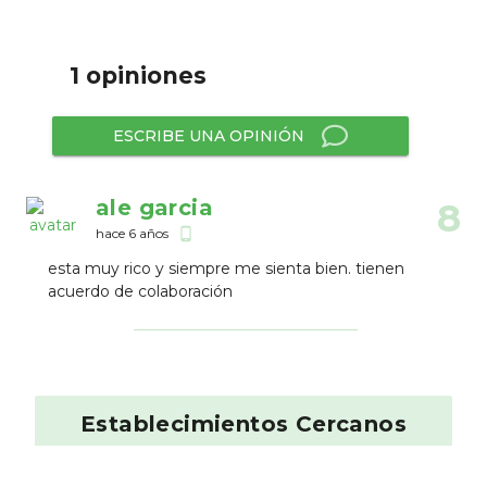
1 opiniones
ESCRIBE UNA OPINIÓN
ale garcia
8
hace 6 años
phone_android
esta muy rico y siempre me sienta bien. tienen
acuerdo de colaboración
Establecimientos Cercanos
Hamburguesa Nostra