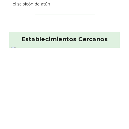
el salpicón de atún
Establecimientos Cercanos
Sumo
Japonesa
0.08 km
La Pepita Burger
9
Hamburgueserí­a
0.29 km
Restaurante La
Mulata
9.5
Americano
0.29 km
Casa de Comidas