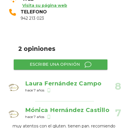
Visita su página web
TELEFONO
942 213 023
2 opiniones
ESCRIBE UNA OPINIÓN
Laura Fernández Campo
8
hace 7 años
phone_android
Mónica Hernández Castillo
7
hace 7 años
phone_android
muy atentos con el gluten. tienen pan. recomiendo