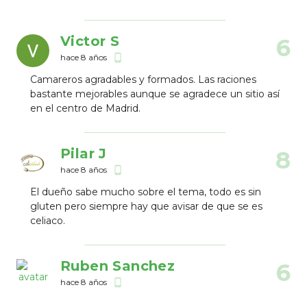
Victor S
6
hace 8 años
phone_android
Camareros agradables y formados. Las raciones
bastante mejorables aunque se agradece un sitio así
en el centro de Madrid.
Pilar J
8
hace 8 años
phone_android
El dueño sabe mucho sobre el tema, todo es sin
gluten pero siempre hay que avisar de que se es
celiaco.
Ruben Sanchez
6
hace 8 años
phone_android