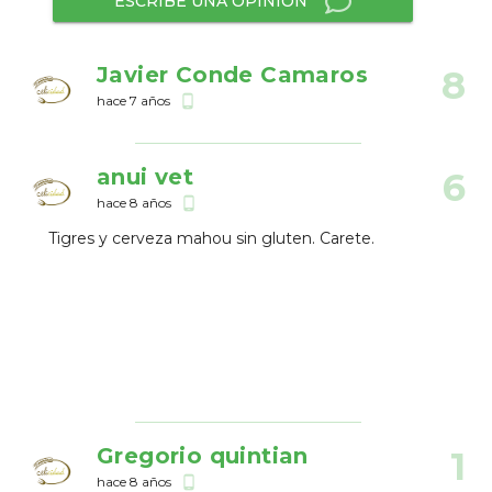
ESCRIBE UNA OPINIÓN
Javier Conde Camaros
8
hace 7 años
phone_android
anui vet
6
hace 8 años
phone_android
Tigres y cerveza mahou sin gluten. Carete.
Gregorio quintian
1
hace 8 años
phone_android