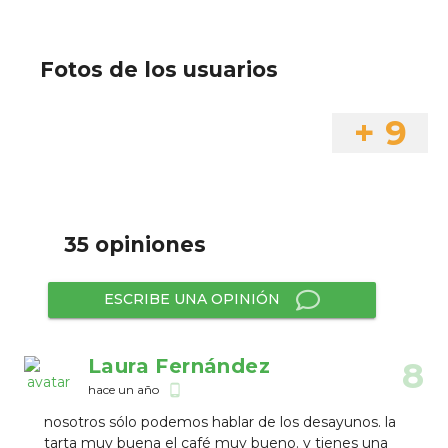
Fotos de los usuarios
+ 9
35 opiniones
ESCRIBE UNA OPINIÓN
Laura Fernández
8
hace un año
phone_android
nosotros sólo podemos hablar de los desayunos. la
tarta muy buena el café muy bueno. y tienes una