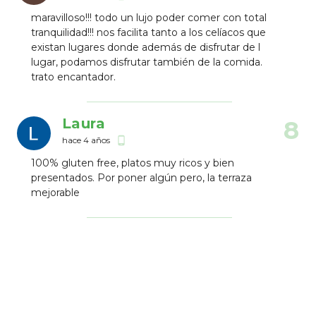
maravilloso!!! todo un lujo poder comer con total
tranquilidad!!! nos facilita tanto a los celíacos que
existan lugares donde además de disfrutar de l
lugar, podamos disfrutar también de la comida.
trato encantador.
Laura
8
hace 4 años
phone_android
100% gluten free, platos muy ricos y bien
presentados. Por poner algún pero, la terraza
mejorable
Elisa Sánchez
10
hace 5 años
phone_android
La comida está increiblemente buena, muchisima
variedad y un trato genial. Un clásico para nosotros
cuando queremos algo rico sin gluten 100%