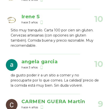
Irene S
10
hace 3 años
phone_android
Sitio muy tranquilo. Carta 100 por cien sin gluten.
Cervezas artesanas (con opciones sin gluten
también). Comida buena y precio razonable. Muy
recomendable.
angela garcia
10
hace 3 años
phone_android
da gusto poder ir a un sitio a comer y no
preocuparte por lo que comes. La calidad/ precio de
la comida está muy bien. Sin duda volveré.
CARMEN GUERA Martin
9
hace 4 años
phone_android