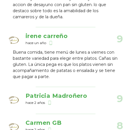
accion de desayuno con pan sin gluten. lo que
destaco sobre todo es la amabilidad de los
camareros y de la dueña.
irene carreño
9
hace un año
phone_android
Buena comida, tiene menú de lunes a viernes con
bastante variedad para elegir entre platos. Cañas sin
gluten. La única pega es que los platos vienen sin
acompañamiento de patatas o ensalada y se tiene
que pagar a parte.
Patricia Madroñero
9
hace 2 años
phone_android
Carmen GB
8
hace 2 años
phone_android