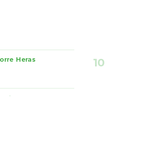
orre Heras
10
menta
10
na
10