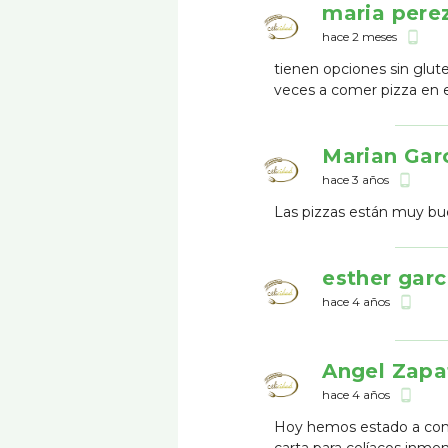
maria pere
hace 2 meses
phone_android
tienen opciones sin glut
veces a comer pizza en 
Marian Gar
hace 3 años
phone_android
Las pizzas están muy bue
esther garc
hace 4 años
phone_android
Angel Zapa
hace 4 años
phone_android
Hoy hemos estado a comer