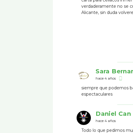
carta para celíacos inm
verdaderamente no se cu
Alicante, sin duda volve
Sara Berna
hace 4 años
phone_android
siempre que podemos baj
espectaculares
Daniel Can
hace 4 años
Todo lo que pedimos muy 