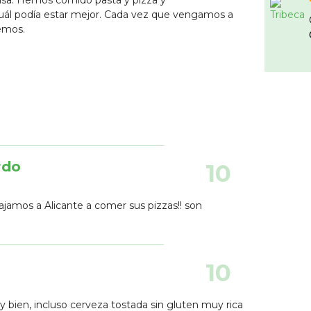
ensa. Hemos comido pasta y pizza y
ál podía estar mejor. Cada vez que vengamos a
remos.
rdo
10
amos a Alicante a comer sus pizzas!! son
10
bien, incluso cerveza tostada sin gluten muy rica