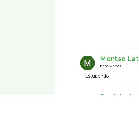
Montse Lat
hace 4 años
Estupendo
Daniela A
hace 4 años
Muy buena comida italia
Laura C