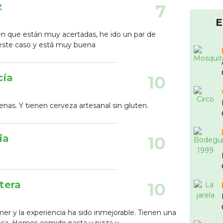
z
7
E
en que están muy acertadas, he ido un par de
este caso y está muy buena
cía
10
nas. Y tienen cerveza artesanal sin gluten.
ia
10
tera
10
 y la experiencia ha sido inmejorable. Tienen una