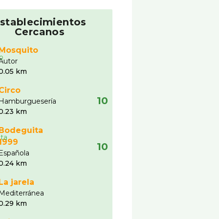
stablecimientos
Cercanos
Mosquito
Autor
0.05 km
Circo
10
Hamburgueserí­a
0.23 km
Bodeguita
1999
10
Española
0.24 km
La jarela
Mediterránea
0.29 km