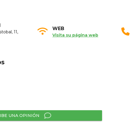
N
WEB
tobal, 11,
Visita su página web
os
IBE UNA OPINIÓN