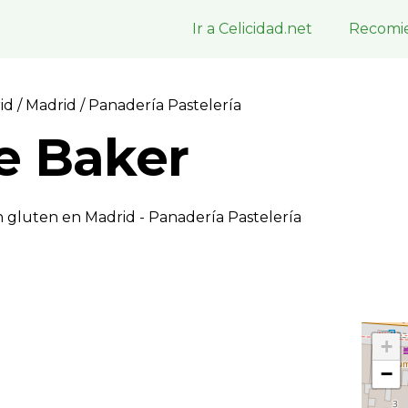
Ir a Celicidad.net
Recomie
rid
/
Madrid
/ Panaderí­a Pastelerí­a
e Baker
 gluten en Madrid - Panaderí­a Pastelerí­a
+
−