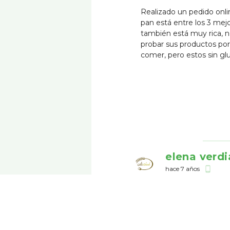
Realizado un pedido onli
pan está entre los 3 mej
también está muy rica, 
probar sus productos po
comer, pero estos sin gl
elena verdi
hace 7 años
phone_android
me gustó mucho el pan !
Belinda Go