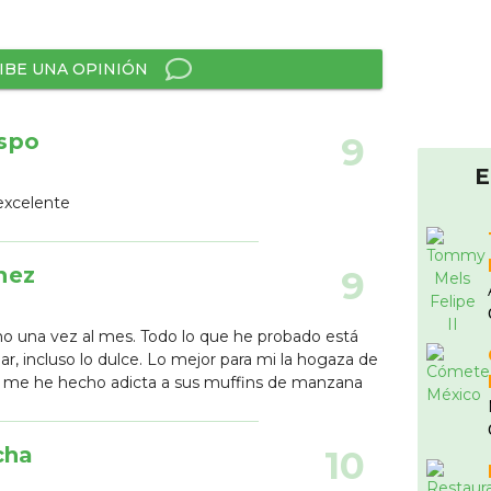
IBE UNA OPINIÓN
spo
9
E
excelente
hez
9
o una vez al mes. Todo lo que he probado está
r, incluso lo dulce. Lo mejor para mi la hogaza de
ás me he hecho adicta a sus muffins de manzana
cha
10