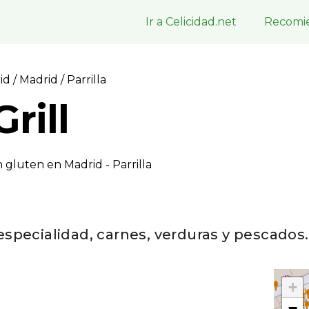
Ir a Celicidad.net
Recomie
rid
/
Madrid
/ Parrilla
rill
 gluten en Madrid - Parrilla
 especialidad, carnes, verduras y pescados
+
−