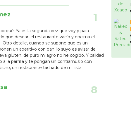
mez
1
porqué. Ya es la segunda vez que voy y para
do que desear, el restaurante vacío y encima el
. Otro detalle, cuando se supone que es un
ponen un aperitivo con pan, lo suyo es avisar de
lleva gluten, de puro milagro no he cogido. Y calidad
llo a la parrilla y te pongan un contramuslo con
dicho, un restaurante tachado de mi lista.
osa
8
precio. Muy recomendable!! Toda la carta sin
nzalez