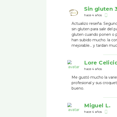
Sin gluten 
hace 4 años
phone_android
Actualizo reseña. Segun
sin gluten para salir de
gluten cuando ponen o pa
han subido mucho. la com
mejorable... y tardan muc
Lore Celici
hace 4 años
Me gustó mucho la varieda
profesional y sus croque
bueno.
Miguel L.
hace 4 años
phone_android