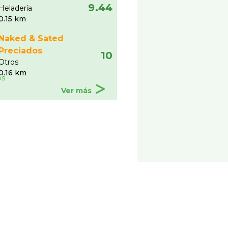
9.44
Heladerí­a
0.15 km
Naked & Sated
Preciados
10
Otros
0.16 km
Ver más