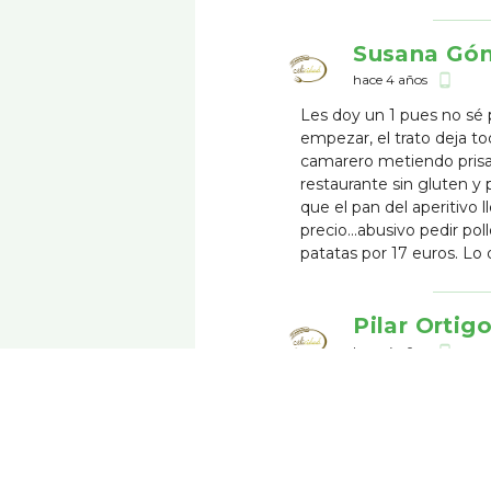
Susana Gó
hace 4 años
phone_android
Les doy un 1 pues no sé 
empezar, el trato deja to
camarero metiendo prisa
restaurante sin gluten y 
que el pan del aperitivo 
precio...abusivo pedir po
patatas por 17 euros. Lo 
Pilar Ortig
hace 4 años
phone_android
Bastante bien calidad y 
gluten!!!
Amparo go