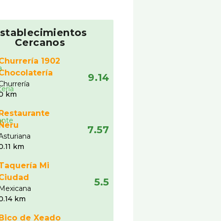
stablecimientos
Cercanos
Churrería 1902
Chocolatería
9.14
Churrería
0 km
Restaurante
Ñeru
7.57
Asturiana
0.11 km
Taquería Mi
Ciudad
5.5
Mexicana
0.14 km
Bico de Xeado