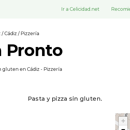
Ir a Celicidad.net
Recomie
z
/
Cádiz
/ Pizzerí­a
Pronto
 gluten en Cádiz - Pizzerí­a
Pasta y pizza sin gluten.
+
−