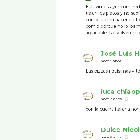
Estuvimos ayer comiendo
traían los platos y no sa
como suelen hacer en tod
comió porque no lo ibamo
agradable. No volveremo
José Luís 
hace 5 años
Las pizzas riquísimas y t
luca chiapp
hace 7 años
phone_android
con la cucina italiana non
Dulce Nico
hace 9 años
phone_android