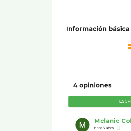
Información básica
4 opiniones
ESCR
Melanie Co
hace 3 años
phone_android