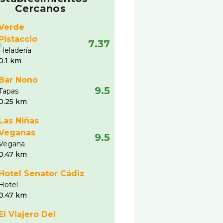
Cercanos
Verde
Pistaccio
7.37
Heladerí­a
0.1 km
Bar Nono
9.5
Tapas
0.25 km
Las Niñas
Veganas
9.5
Vegana
0.47 km
Hotel Senator Cádiz
Hotel
0.47 km
El Viajero Del