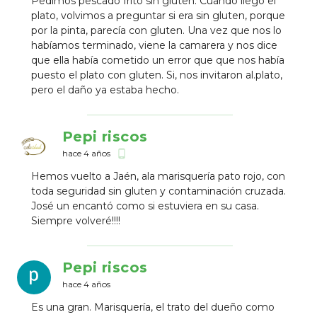
Pedimos pescado frito sin gluten. Cuando llegó el
plato, volvimos a preguntar si era sin gluten, porque
por la pinta, parecía con gluten. Una vez que nos lo
habíamos terminado, viene la camarera y nos dice
que ella había cometido un error que que nos había
puesto el plato con gluten. Si, nos invitaron al.plato,
pero el daño ya estaba hecho.
Pepi riscos
hace 4 años
phone_android
Hemos vuelto a Jaén, ala marisquería pato rojo, con
toda seguridad sin gluten y contaminación cruzada.
José un encantó como si estuviera en su casa.
Siempre volveré!!!!
Pepi riscos
hace 4 años
Es una gran. Marisquería, el trato del dueño como