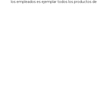
los empleados es ejemplar todos los productos de
calidad.
Establecimientos Cercanos
El Escondite Jaén
Bar
0.05 km
Restaurante El Mazas
7
Tapas
0.11 km
La Espadaña
Otros
0.18 km
Mesón Antonio's