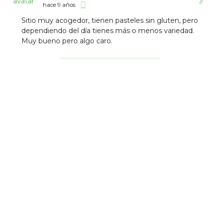
hace 9 años
phone_android
Sitio muy acogedor, tienen pasteles sin gluten, pero
dependiendo del día tienes más o menos variedad.
Muy bueno pero algo caro.
Establecimientos Cercanos
Arca do Millo
10
Panaderí­a Pastelerí­a
0.63 km
Pizzerí­a Cambalache
6.75
Pizzerí­a
0.86 km
Pizzerí­a Cambalache
Pizzerí­a