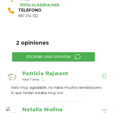
Visita su página web
TELEFONO
981 214 132
2 opiniones
ESCRIBE UNA OPINIÓN
Patricia Rajwant
6
hace 7 años
phone_android
trato muy agradable, no había mucha variedad pero
lo que tenían estaba muy rico
Natalia Molina
7