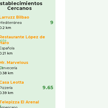
stablecimientos
Cercanos
Larruzz Bilbao
9
Mediterránea
0.2 km
Restaurante López de
Haro
Española
0.21 km
Mr. Marvelous
Cervecerí­a
0.38 km
Casa Leotta
9.65
Pizzerí­a
0.39 km
Telepizza El Arenal
Americano