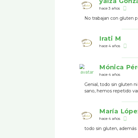
yaiza Gonz
hace 3 años
phone_android
No trabajan con gluten p
Irati M
hace 4 años
phone_android
Mónica Pér
hace 4 años
Genial, todo sin gluten 
sano, hemos repetido va
María Lópe
hace 4 años
phone_android
todo sin gluten, además 