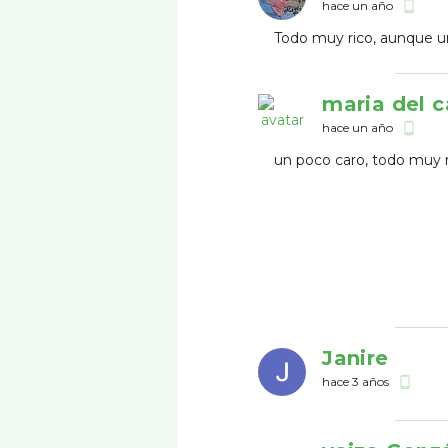
hace un año
phone_android
Todo muy rico, aunque un
maria del 
hace un año
phone_android
un poco caro, todo muy ri
Janire
hace 3 años
phone_android