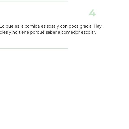
4
.Lo que es la comida es sosa y con poca gracia. Hay
bles y no tiene porqué saber a comedor escolar.
te
ilusión ver este sitio por las opciones que
cos y fue un gran fraude, una pena.
 rio
10
mables