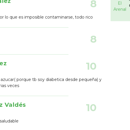
ález
8
or lo que es imposible contaminarse, todo rico
8
ez
10
ni azucar( porque tb soy diabetica desde pequeña) y
rias veces
z Valdés
10
saludable