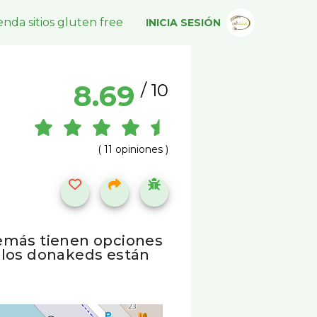
nda sitios gluten free
INICIA SESIÓN
8.69
/ 10
( 11 opiniones )
Además tienen opciones
y los donakeds están