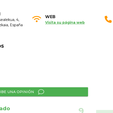
N
WEB
sealekua, 4,
Visita su página web
zkaia, España
os
IBE UNA OPINIÓN
lado
9