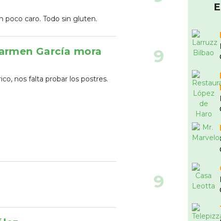
E
 poco caro. Todo sin gluten.
carmen García mora
9
co, nos falta probar los postres.
9