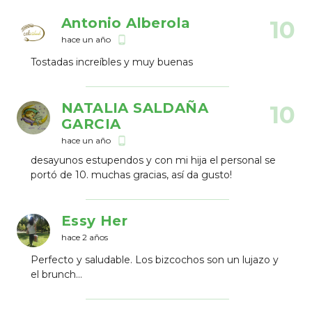
Antonio Alberola
10
hace un año
phone_android
Tostadas increíbles y muy buenas
NATALIA SALDAÑA
10
GARCIA
hace un año
phone_android
desayunos estupendos y con mi hija el personal se
portó de 10. muchas gracias, así da gusto!
Essy Her
hace 2 años
Perfecto y saludable. Los bizcochos son un lujazo y
el brunch…