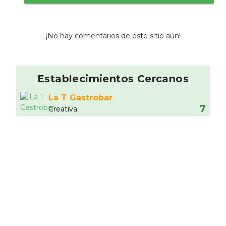
¡No hay comentarios de este sitio aún!
Establecimientos Cercanos
La T Gastrobar
7
Creativa
0.12 km
La Jaurí­a
7.36
Española
0.15 km
Casa Hortensia
6.83
Casera
0.2 km
Socarratt