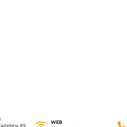
N
WEB
astellana, 89,