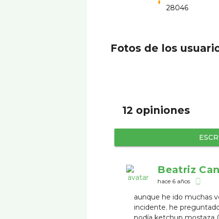
28046
Fotos de los usuari
12 opiniones
ESCR
Beatriz Ca
hace 6 años
phone_android
aunque he ido muchas ve
incidente. he preguntado
podía ketchup mostaza (il