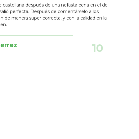
 castellana después de una nefasta cena en el de
 salió perfecta. Después de comentárselo a los
 de manera super correcta, y con la calidad en la
en.
errez
10
z
9
lina
9
rque
9