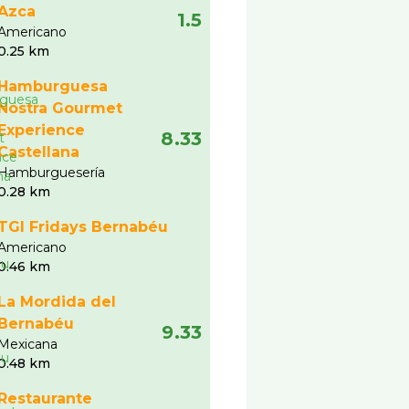
Azca
1.5
Americano
0.25 km
Hamburguesa
Nostra Gourmet
Experience
8.33
Castellana
Hamburgueserí­a
0.28 km
TGI Fridays Bernabéu
Americano
0.46 km
La Mordida del
Bernabéu
9.33
Mexicana
0.48 km
Restaurante