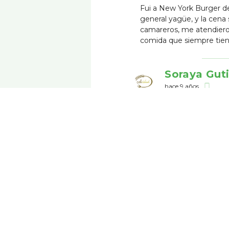
Fui a New York Burger de
general yagüe, y la cena
camareros, me atendieron
comida que siempre tien
Soraya Guti
hace 9 años
phone_android
Patri Lope
hace 9 años
phone_android
Natalia Mo
hace 9 años
phone_android
Claudia Bo
hace 9 años