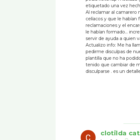
etiquetado una vez hecho
Al reclamar al camarero
celíacos y que le habían 
reclamaciones y el enca
le habían formado... inc
servir de ayuda a quien va
Actualizo info: Me ha ll
pedirme disculpas de nue
plantilla que no ha podi
tenido que cambiar de mar
disculparse . es un detall
clotilda cat