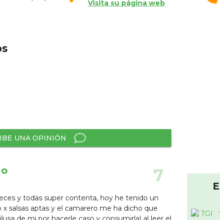
Visita su página web
os
IBE UNA OPINIÓN
no
7
E
ces y todas super contenta, hoy he tenido un
 x salsas aptas y el camarero me ha dicho que
usa de mi por hacerle caso y consumirla) al leer el