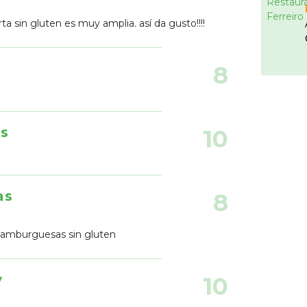
ta sin gluten es muy amplia. así da gusto!!!!
8
es
10
as
8
hamburguesas sin gluten
y
10