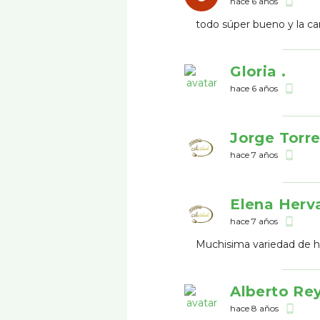
hace 6 años
phone_android
todo súper bueno y la car
Gloria .
hace 6 años
phone_android
Jorge Torr
hace 7 años
phone_android
Elena Herv
hace 7 años
phone_android
Muchisima variedad de 
Alberto Re
hace 8 años
phone_android