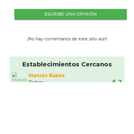
ESCRIBE UNA OPINIÓN
¡No hay comentarios de este sitio aún!
Establecimientos Cercanos
Manolo Bakes
5.2
Dulces
1.21 km
Sushi Shop
Japonesa
1.27 km
Oharas Irish
9.14
Hamburgueserí­a