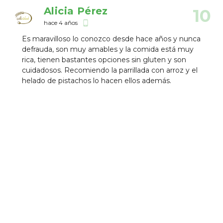
Alicia Pérez
10
hace 4 años
phone_android
Es maravilloso lo conozco desde hace años y nunca
defrauda, son muy amables y la comida está muy
rica, tienen bastantes opciones sin gluten y son
cuidadosos. Recomiendo la parrillada con arroz y el
helado de pistachos lo hacen ellos además.
Paula Martín López
10
hace 4 años
phone_android
Muchas opciones sin gluten asesorados por la
asociación de Madrid. repetiremos seguro.