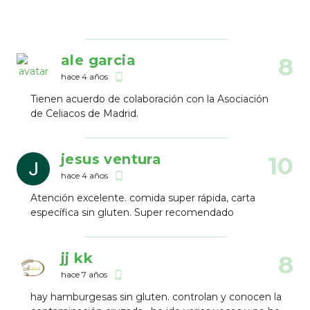
ale garcia
8
hace 4 años
phone_android
Tienen acuerdo de colaboración con la Asociación
de Celiacos de Madrid.
jesus ventura
10
hace 4 años
phone_android
Atención excelente. comida super rápida, carta
específica sin gluten. Super recomendado
jj kk
8
hace 7 años
phone_android
hay hamburgesas sin gluten. controlan y conocen la