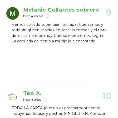
Melanie Collantes sobrero
9
hace 4 meses
phone_android
Hemos comido super bien, las tapas buenísimas y
todo sin gluten, rapidez en sacar la comida y el trato
de los camareros muy. bueno. repetiremos seguro.
La carrillada de ciervo a mi hijo le a encantado.
Teo A.
10
hace 4 años
phone_android
TODA LA CARTA (que no es precisamente corta)
incluyendo frituras y postres SIN GLUTEN. Atención,