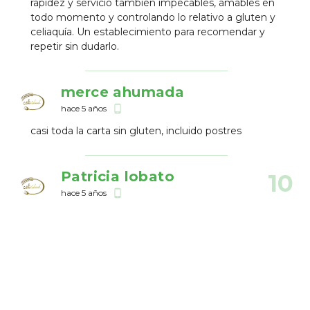
rapidez y servicio también impecables, amables en
todo momento y controlando lo relativo a gluten y
celiaquía. Un establecimiento para recomendar y
repetir sin dudarlo.
merce ahumada
hace 5 años
phone_android
casi toda la carta sin gluten, incluido postres
Patricia lobato
10
hace 5 años
phone_android
Gran variedad de platos de gran calidad a buen
precio. Muy recomendable.