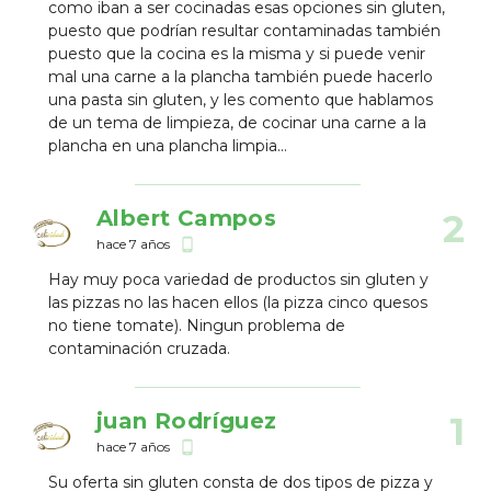
como iban a ser cocinadas esas opciones sin gluten,
puesto que podrían resultar contaminadas también
puesto que la cocina es la misma y si puede venir
mal una carne a la plancha también puede hacerlo
una pasta sin gluten, y les comento que hablamos
de un tema de limpieza, de cocinar una carne a la
plancha en una plancha limpia...
Albert Campos
2
hace 7 años
phone_android
Hay muy poca variedad de productos sin gluten y
las pizzas no las hacen ellos (la pizza cinco quesos
no tiene tomate). Ningun problema de
contaminación cruzada.
juan Rodríguez
1
hace 7 años
phone_android
Su oferta sin gluten consta de dos tipos de pizza y