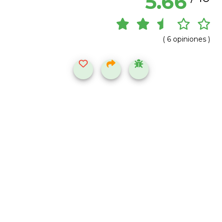
5.66
( 6 opiniones )