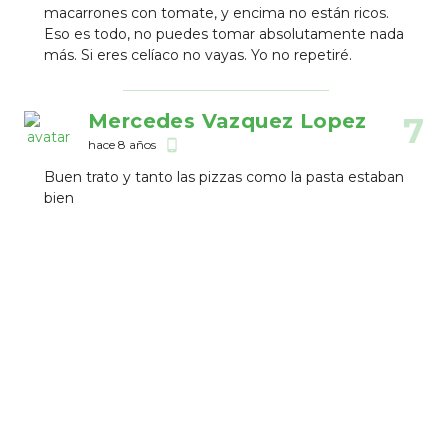
macarrones con tomate, y encima no están ricos.
Eso es todo, no puedes tomar absolutamente nada
más. Si eres celíaco no vayas. Yo no repetiré.
Mercedes Vazquez Lopez
7
hace 8 años
phone_android
Buen trato y tanto las pizzas como la pasta estaban
bien
Natalia Molina
9
hace 9 años
phone_android
Montse Moldes
10
hace 9 años
phone_android
Buena comida y el personal muy atento