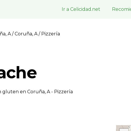
Ir a Celicidad.net
Recomie
ña, A
/
Coruña, A
/ Pizzerí­a
ache
 gluten en Coruña, A - Pizzerí­a