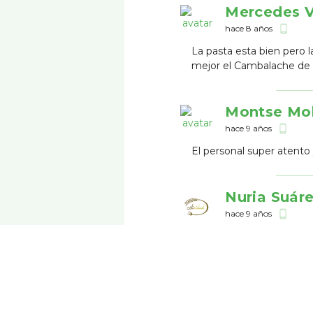
Mercedes 
hace 8 años
phone_android
La pasta esta bien pero l
mejor el Cambalache de 
Montse Mo
hace 9 años
phone_android
El personal super atento
Nuria Suár
hace 9 años
phone_android
Tienen pizzas y pastas, 
tienen mucha idea del te
ncp c