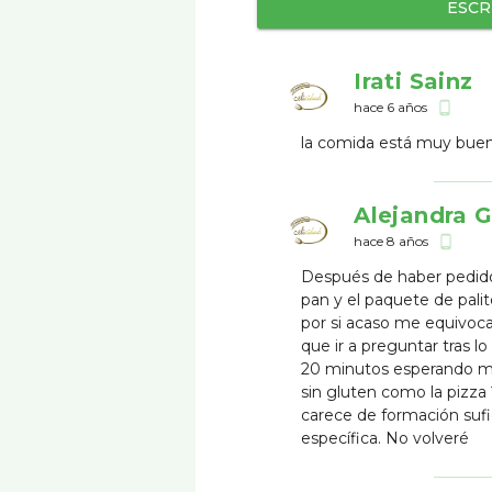
ESCR
Irati Sainz
hace 6 años
phone_android
la comida está muy buen
Alejandra G
hace 8 años
phone_android
Después de haber pedido 
pan y el paquete de pali
por si acaso me equivoca
que ir a preguntar tras 
20 minutos esperando me 
sin gluten como la pizza 
carece de formación sufi
específica. No volveré