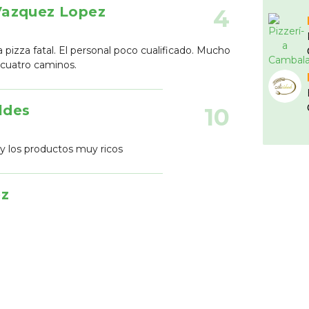
Vazquez Lopez
4
a pizza fatal. El personal poco cualificado. Mucho
cuatro caminos.
ldes
10
 y los productos muy ricos
ez
pasable. Aunque me da la impresión de que no
ma o quizá fue la camarera que nos atendió.
5