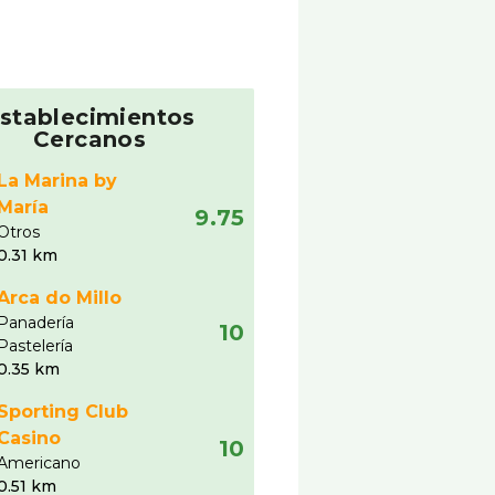
stablecimientos
Cercanos
La Marina by
María
9.75
Otros
0.31 km
Arca do Millo
Panaderí­a
10
Pastelerí­a
0.35 km
Sporting Club
Casino
10
Americano
0.51 km