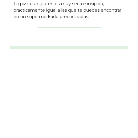
La pizza sin gluten es muy seca e insipida,
practicamente igual a las que te puedes encontrar
en un supermerkado precocinadas.
Establecimientos Cercanos
Bico de Xeado
10
Heladerí­a
0.41 km
Telepizza Vioño
Pizzerí­a
1.26 km
Parrillada
Lembranzas
5
Parrilla
1.52 km