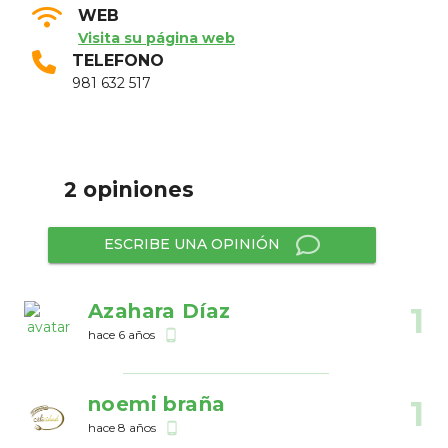
WEB
Visita su página web
TELEFONO
981 632 517
2 opiniones
ESCRIBE UNA OPINIÓN
Azahara Díaz
1
hace 6 años
phone_android
noemi braña
1
hace 8 años
phone_android