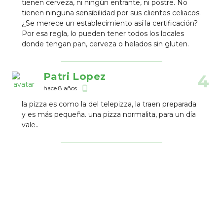
tienen cerveza, ni ningún entrante, ni postre. No
tienen ninguna sensibilidad por sus clientes celiacos.
¿Se merece un establecimiento así la certificación?
Por esa regla, lo pueden tener todos los locales
donde tengan pan, cerveza o helados sin gluten.
Patri Lopez
4
hace 8 años
phone_android
la pizza es como la del telepizza, la traen preparada
y es más pequeña. una pizza normalita, para un día
vale..
Establecimientos Cercanos
La Mar de Cookies
10
Panaderí­a Pastelerí­a