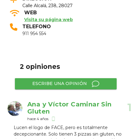
Calle Alcalá, 238, 28027
WEB
Visita su página web
TELEFONO
911 954 554
2 opiniones
ESCRIBE UNA OPINIÓN
Ana y Víctor Caminar Sin
1
Gluten
hace 4 años
phone_android
Lucen el logo de FACE, pero es totalmente
decepcionante. Solo tienen 3 pizzas sin gluten, no