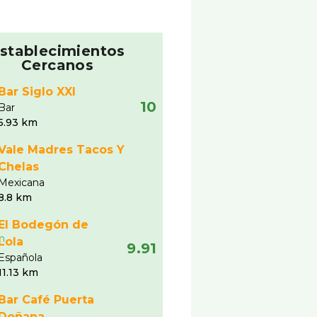
stablecimientos
Cercanos
Bar Siglo XXI
10
Bar
5.93 km
Vale Madres Tacos Y
Chelas
Mexicana
8.8 km
El Bodegón de
Lola
9.91
Española
11.13 km
Bar Café Puerta
Doñana