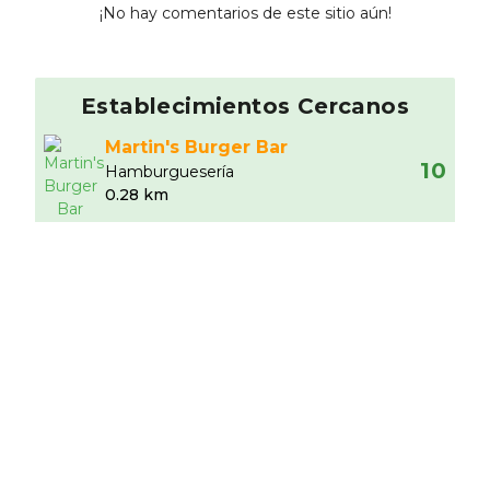
¡No hay comentarios de este sitio aún!
Establecimientos Cercanos
Martin's Burger Bar
10
Hamburgueserí­a
0.28 km
Restaurante Temis
2.0
4.5
Otros
0.3 km
Bar Salas
8.62
Raciones
0.72 km
Pollo Loco
Otros