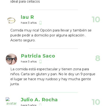
ideal para celíacos
lau R
10
hace 3 años
phone_android
Comida muy rica! Opción para llevar y también se
puede pedir a domicilio por alguna aplicación .
Acierto seguro.
Patricia Saco
8
hace 3 años
phone_android
La comida está espectacular y tienen zona para
niños. Carta sin gluten y pan. No le doy un 9 porque
el lugar se hace muy ruidoso y hay mucha gente
junta.
Julio A. Rocha
10
hace 5 años
phone_android