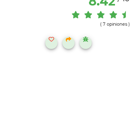
8.42
( 7 opiniones )