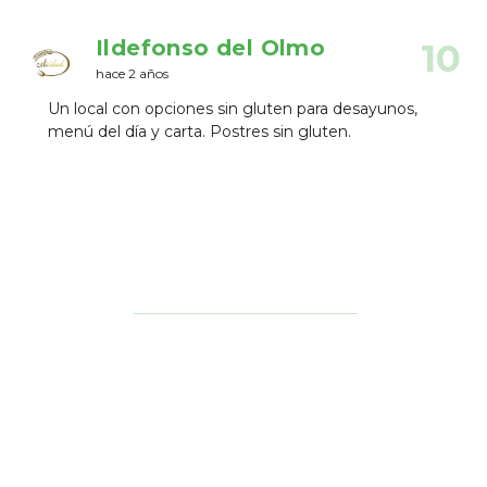
Ildefonso del Olmo
10
hace 2 años
Un local con opciones sin gluten para desayunos,
menú del día y carta. Postres sin gluten.
Establecimientos Cercanos
Panecelli Sin Gluten
7
Panaderí­a Pastelerí­a