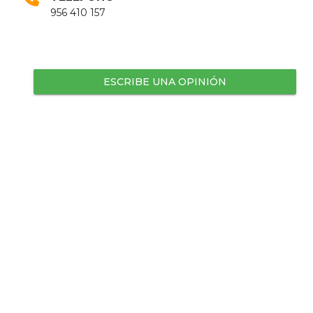
956 410 157
ESCRIBE UNA OPINIÓN
¡No hay comentarios de este sitio aún!
Establecimientos Cercanos
La Florida
9.5
Freiduría
19.6 km
Patria
Española
19.74 km