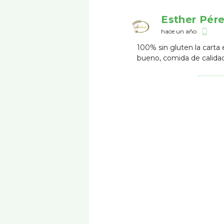
Esther Pér
hace un año
phone_android
100% sin gluten la cart
bueno, comida de calida