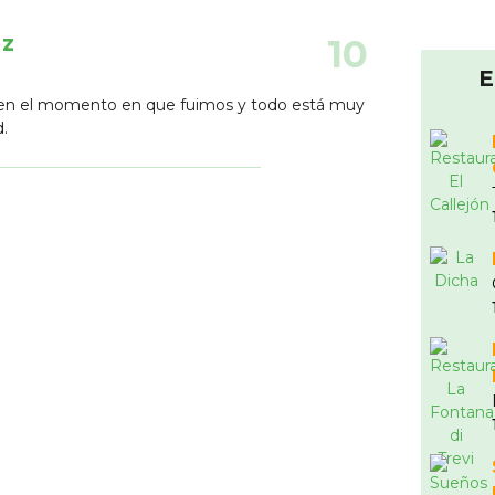
ez
10
E
a en el momento en que fuimos y todo está muy
d.