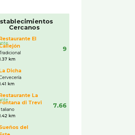
stablecimientos
Cercanos
Restaurante El
Callejón
9
Tradicional
1.37 km
La Dicha
Cervecerí­a
1.41 km
Restaurante La
Fontana di Trevi
7.66
Italiano
1.42 km
Sueños del
Este