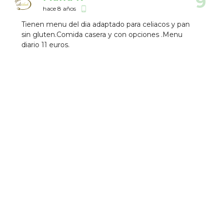
9
hace 8 años
phone_android
Tienen menu del dia adaptado para celiacos y pan
sin gluten.Comida casera y con opciones .Menu
diario 11 euros.
Establecimientos Cercanos
Asador San Lorenzo
Española
0.23 km