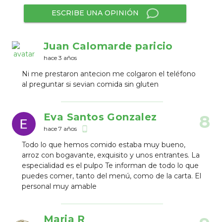
ESCRIBE UNA OPINIÓN
Juan Calomarde paricio
hace 3 años
Ni me prestaron antecion me colgaron el teléfono
al preguntar si sevian comida sin gluten
Eva Santos Gonzalez
8
hace 7 años
phone_android
Todo lo que hemos comido estaba muy bueno,
arroz con bogavante, exquisito y unos entrantes. La
especialidad es el pulpo Te informan de todo lo que
puedes comer, tanto del menú, como de la carta. El
personal muy amable
Maria R