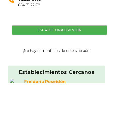
854 71 22 78
ESCRIBE UNA OPINIÓN
¡No hay comentarios de este sitio aún!
Establecimientos Cercanos
Freidurí­a Poseidón
9.16
Española
0.03 km
Pizzerí­a Nando
9.42
Italiano