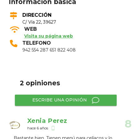
Información básica
DIRECCIÓN
C/ Ví­a 22, 39627
WEB
Visita su página web
TELEFONO
942 554 287 651 822 408
2 opiniones
ESCRIBE UNA OPINIÓN
Xenia Perez
8
hace 6 años
phone_android
Bastante bien. Tienen menú para celíacos y lo