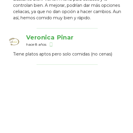
controlan bien. A mejorar, podrían dar más opciones
celiacas, ya que no dan opción a hacer cambios. Aun
así, hemos comido muy bien y rápido.
Veronica Pinar
hace 8 años
phone_android
Tiene platos aptos pero solo comidas (no cenas)
Establecimientos Cercanos
Bar Raquel
8.33
Española
2.44 km
El Galeón De Escuza
10
Marisquerí­a