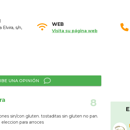
N
WEB
Elvira, s/n,
Visita su página web
IBE UNA OPINIÓN
ra
8
E
iones sin/con gluten. tostaditas sin gluten no pan.
eleccion para arroces