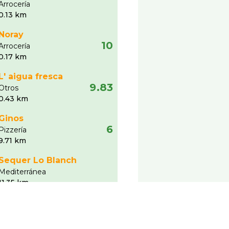
Arrocerí­a
0.13 km
Noray
10
Arrocerí­a
0.17 km
L' aigua fresca
9.83
Otros
0.43 km
Ginos
6
Pizzerí­a
9.71 km
Sequer Lo Blanch
Mediterránea
11.35 km
Ver más