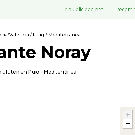
Ir a Celicidad.net
Recomie
ncia/València
/
Puig
/ Mediterránea
ante Noray
n gluten en Puig - Mediterránea
+
−