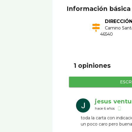
Información básica
DIRECCIÓ
Camino Santa 
46540
1 opiniones
ESCR
jesus ventu
hace 6 años
phone_android
toda la carta con indicac
un poco caro pero buena 