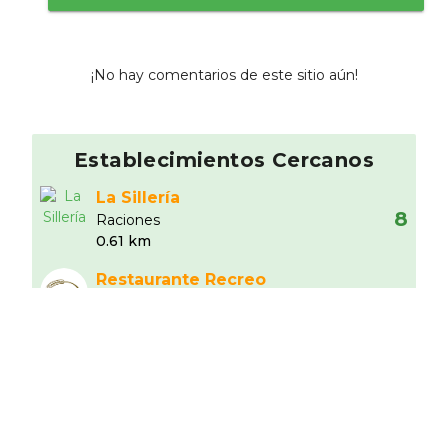
¡No hay comentarios de este sitio aún!
Establecimientos Cercanos
La Sillería
8
Raciones
0.61 km
Restaurante Recreo
Peral Cuenca
10
Asador
1.16 km
Restaurante el Aljibe
3
Americano
1.24 km