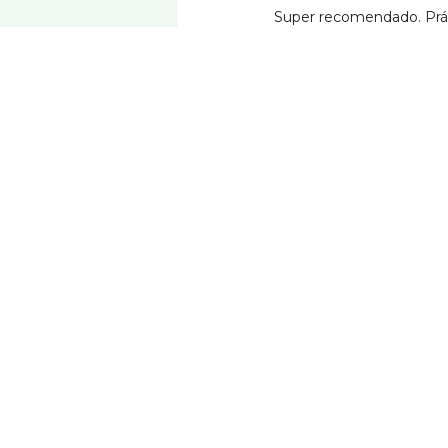
Super recomendado. Prác
riquísimo. La fritura esp
super atentos. Se nota q
carmen mar
hace 4 años
Todo riquísimo