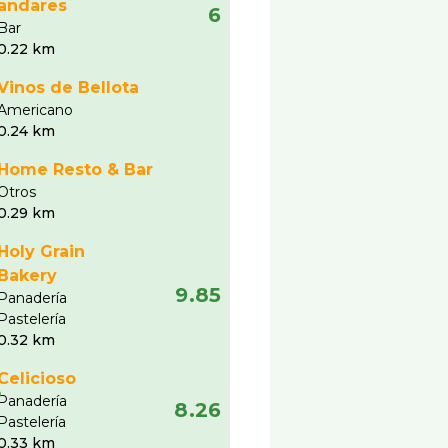
andares
6
Bar
0.22 km
Vinos de Bellota
Americano
0.24 km
Home Resto & Bar
Otros
0.29 km
Holy Grain
Bakery
9.85
Panaderí­a
Pastelerí­a
0.32 km
Celicioso
Panaderí­a
8.26
Pastelerí­a
0.33 km