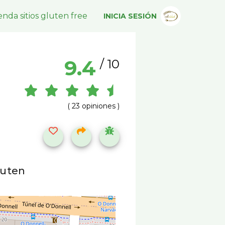
nda sitios gluten free
INICIA SESIÓN
9.4
/ 10
( 23 opiniones )
luten