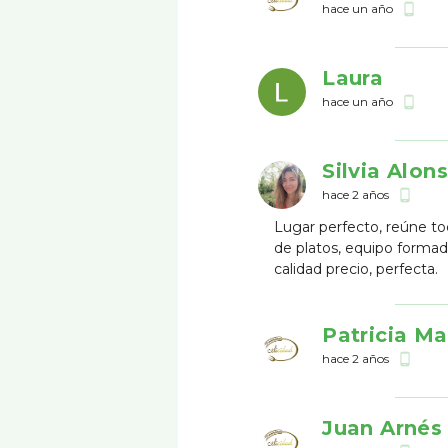
hace un año
phone_android
Laura
hace un año
phone_android
Silvia Alon
hace 2 años
phone_android
Lugar perfecto, reúne tod
de platos, equipo forma
calidad precio, perfecta.
Patricia M
hace 2 años
phone_android
Juan Arnés