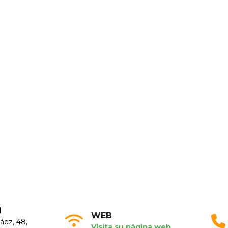
N
WEB
áez, 48,
Visita su página web