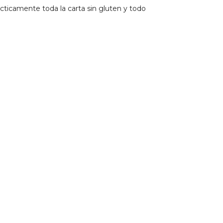
ticamente toda la carta sin gluten y todo
ectacular y los postres también. Y los camareros
ue controlan el tema del gluten. Volveré seguro
tinez
9
1
2
3