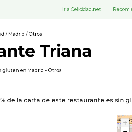
Ir a Celicidad.net
Recomie
rid
/
Madrid
/ Otros
ante Triana
n gluten en Madrid - Otros
0% de la carta de este restaurante es sin g
+
−