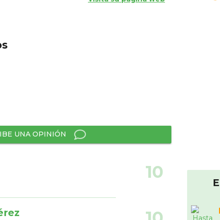
os
IBE UNA OPINIÓN
10
E
érez
10