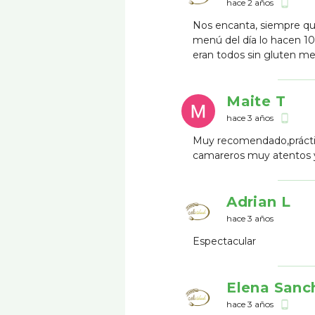
hace 2 años
phone_android
Nos encanta, siempre qu
menú del día lo hacen 10
eran todos sin gluten 
Maite T
hace 3 años
phone_android
Muy recomendado,prácti
camareros muy atentos y
Adrian L
hace 3 años
Espectacular
Elena Sanc
hace 3 años
phone_android