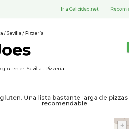
Ir a Celicidad.net
Recomie
la
/
Sevilla
/ Pizzerí­a
Joes
gluten en Sevilla - Pizzerí­a
 gluten. Una lista bastante larga de pizza
recomendable
+