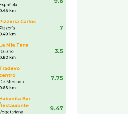
9.6
Española
0.43 km
Pizzerí­a Carlos
7
Pizzerí­a
0.49 km
La Mia Tana
3.5
Italiano
0.62 km
Tradevo
centro
7.75
De Mercado
0.63 km
Habanita Bar
Restaurante
9.47
Vegetariana
0.64 km