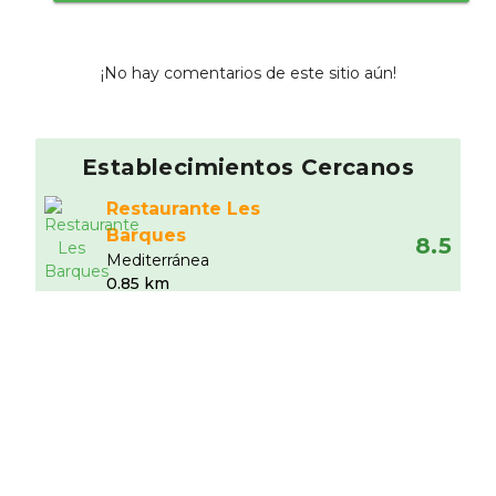
¡No hay comentarios de este sitio aún!
Establecimientos Cercanos
Restaurante Les
Barques
8.5
Mediterránea
0.85 km
Telepizza Salou
8
Pizzerí­a
1.04 km
Pizzería Goretti
8.5
Italiano
1.08 km