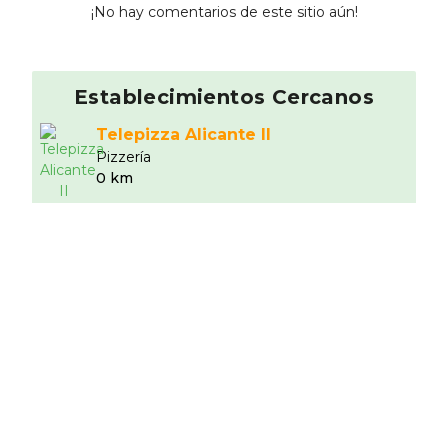
¡No hay comentarios de este sitio aún!
Establecimientos Cercanos
Telepizza Alicante II
Pizzerí­a
0 km
Donde Nakissali
Hamburgueserí­a
0.08 km
Cervecerí­a Pub Vincent
Cervecerí­a
0.13 km
Vegan Bombón Sin
Gluten
10
Cafeterí­a