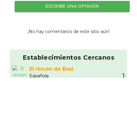
ESCRIBE UNA OPINIÓN
¡No hay comentarios de este sitio aún!
Establecimientos Cercanos
El rincón de Basi
1
Española
0.46 km
Taberna Entrevinos
8
Raciones
0.68 km
La Menina
Italiano
0.74 km