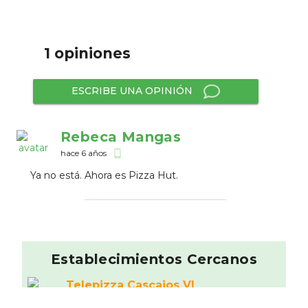
1 opiniones
ESCRIBE UNA OPINIÓN
Rebeca Mangas
hace 6 años
phone_android
Ya no está. Ahora es Pizza Hut.
Establecimientos Cercanos
Telepizza Cascajos VI
Pizzerí­a