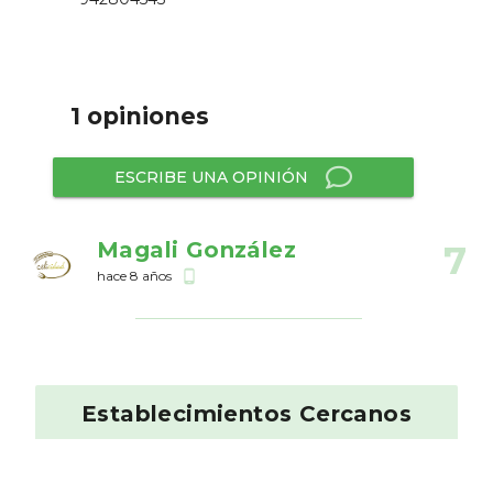
1 opiniones
ESCRIBE UNA OPINIÓN
Magali González
7
hace 8 años
phone_android
Establecimientos Cercanos
La Fonda de Clint
8.87
Tapas