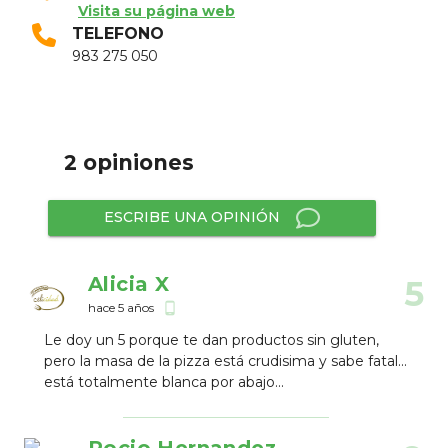
Visita su página web
TELEFONO
983 275 050
2 opiniones
ESCRIBE UNA OPINIÓN
Alicia X
5
hace 5 años
phone_android
Le doy un 5 porque te dan productos sin gluten,
pero la masa de la pizza está crudisima y sabe fatal...
está totalmente blanca por abajo...
Rocio Hernandez