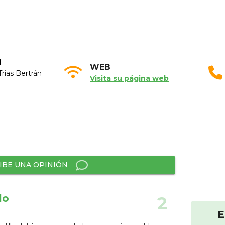
N
WEB
Trias Bertrán
Visita su página web
IBE UNA OPINIÓN
lo
2
E