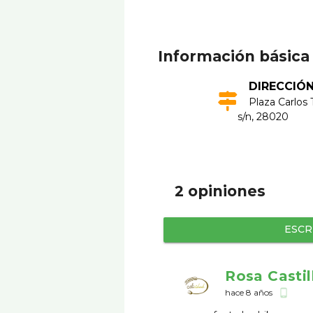
Información básica
DIRECCIÓ
Plaza Carlos 
s/n, 28020
2 opiniones
ESCR
Rosa Castil
hace 8 años
phone_android