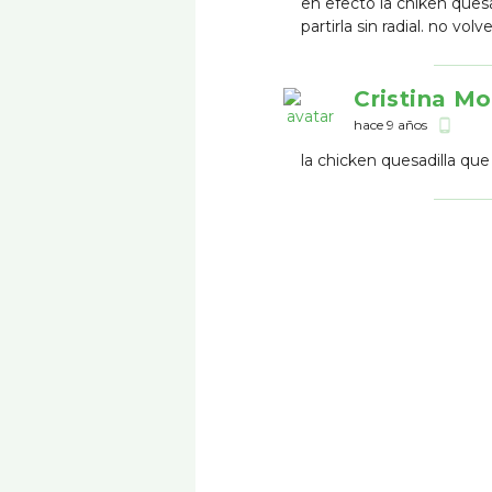
en efecto la chiken ques
partirla sin radial. no volv
Cristina M
hace 9 años
phone_android
la chicken quesadilla qu