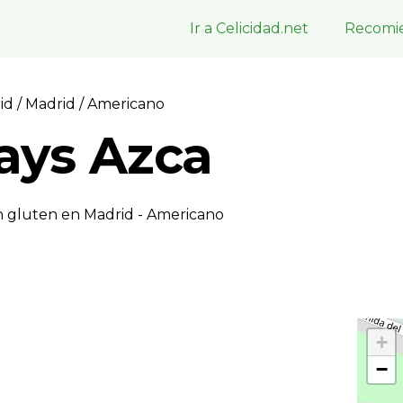
Ir a Celicidad.net
Recomie
rid
/
Madrid
/ Americano
days Azca
n gluten en Madrid - Americano
+
−