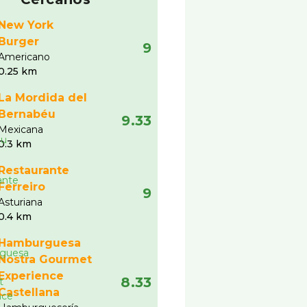
New York
Burger
9
Americano
0.25 km
La Mordida del
Bernabéu
9.33
Mexicana
0.3 km
Restaurante
Ferreiro
9
Asturiana
0.4 km
Hamburguesa
Nostra Gourmet
Experience
8.33
Castellana