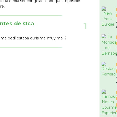
adilla debía ser congelada, por que imposible
eré.
ontes de Oca
1
e me pedí estaba durísima. muy mal ?